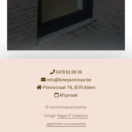
0478 81 09 39
info@kinepunctuur.be
Pleinstraat 74, 3570 Alken
Afspraak
© www.kinepunctuur.be
Design:
Regex IT Solutions
algemene voorwaarden