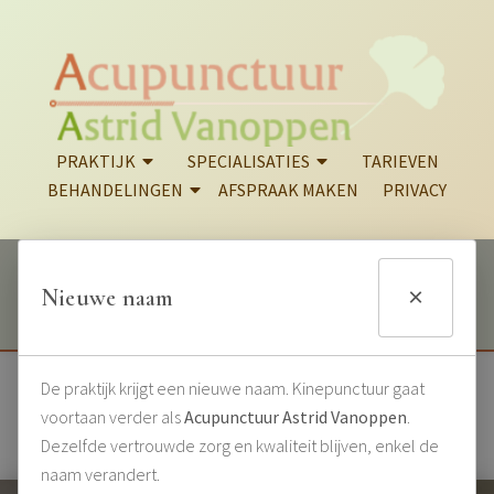
PRAKTIJK
SPECIALISATIES
TARIEVEN
BEHANDELINGEN
AFSPRAAK MAKEN
PRIVACY
Belangrijke mededeling – Wegenwerken in de buurt
×
×
Nieuwe naam
Onze praktijk blijft vlot bereikbaar.
LEES MEER
.
De praktijk krijgt een nieuwe naam. Kinepunctuur gaat
voortaan verder als
Acupunctuur Astrid Vanoppen
.
Dezelfde vertrouwde zorg en kwaliteit blijven, enkel de
naam verandert.