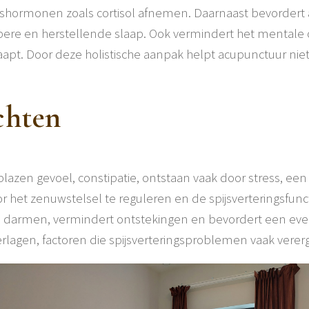
resshormonen zoals cortisol afnemen. Daarnaast bevorder
iepere en herstellende slaap. Ook vermindert het mentale
laapt. Door deze holistische aanpak helpt acupunctuur nie
chten
azen gevoel, constipatie, ontstaan vaak door stress, een 
r het zenuwstelsel te reguleren en de spijsverteringsfun
n darmen, vermindert ontstekingen en bevordert een even
rlagen, factoren die spijsverteringsproblemen vaak verer