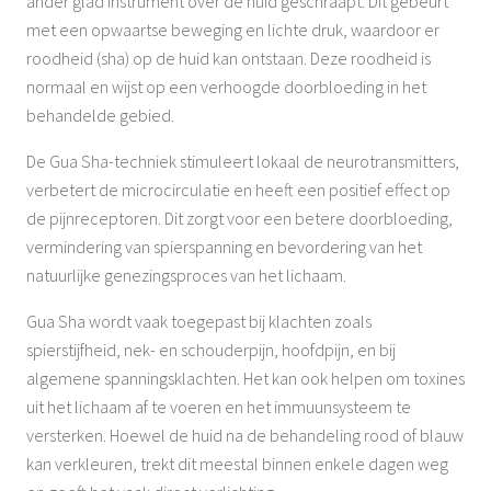
ander glad instrument over de huid geschraapt. Dit gebeurt
met een opwaartse beweging en lichte druk, waardoor er
roodheid (sha) op de huid kan ontstaan. Deze roodheid is
normaal en wijst op een verhoogde doorbloeding in het
behandelde gebied.
De Gua Sha-techniek stimuleert lokaal de neurotransmitters,
verbetert de microcirculatie en heeft een positief effect op
de pijnreceptoren. Dit zorgt voor een betere doorbloeding,
vermindering van spierspanning en bevordering van het
natuurlijke genezingsproces van het lichaam.
Gua Sha wordt vaak toegepast bij klachten zoals
spierstijfheid, nek- en schouderpijn, hoofdpijn, en bij
algemene spanningsklachten. Het kan ook helpen om toxines
uit het lichaam af te voeren en het immuunsysteem te
versterken. Hoewel de huid na de behandeling rood of blauw
kan verkleuren, trekt dit meestal binnen enkele dagen weg